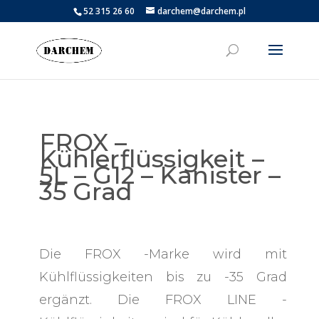
52 315 26 60
darchem@darchem.pl
FROX –
Kühlerflüssigkeit –
5L – G12 – Kanister –
35 Grad
Die FROX -Marke wird mit
Kühlflüssigkeiten bis zu -35 Grad
ergänzt. Die FROX LINE -