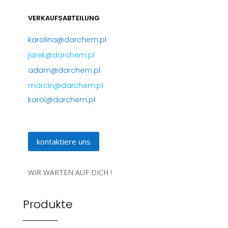
VERKAUFSABTEILUNG
karolina@darchem.pl
jarek@darchem.pl
adam@darchem.pl
marcin@darchem.pl
karol@darchem.pl
kontaktiere uns
WIR WARTEN AUF DICH !
Produkte