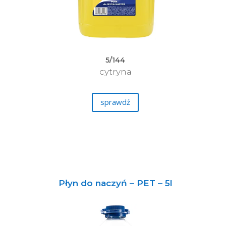
5/144
cytryna
sprawdź
Płyn do naczyń – PET – 5l