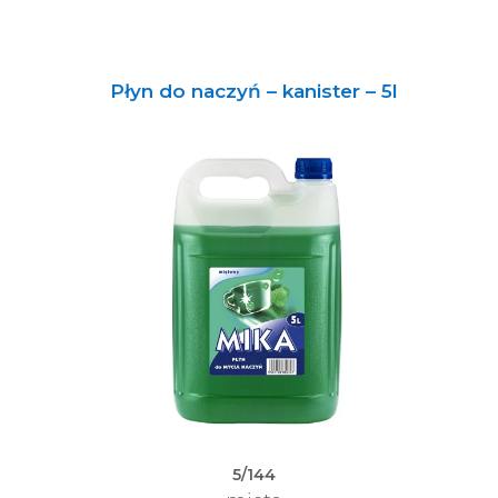
Płyn do naczyń – kanister – 5l
5/144