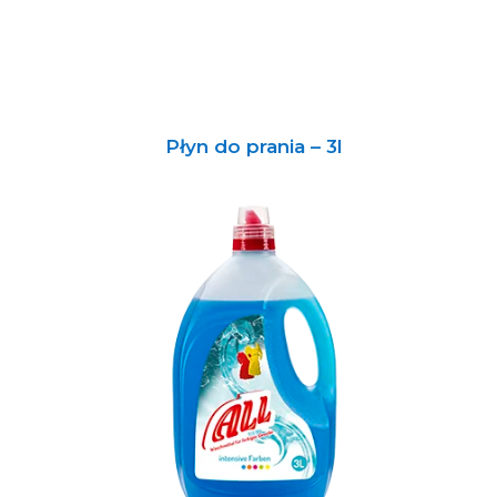
Płyn do prania – 3l