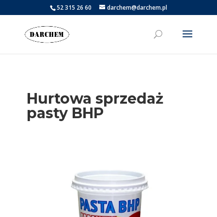
52 315 26 60
darchem@darchem.pl
Hurtowa sprzedaż
pasty BHP