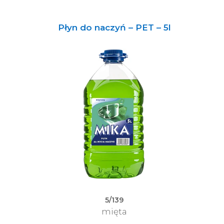
Płyn do naczyń – PET – 5l
5/139
mięta