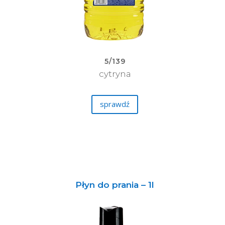
5/139
cytryna
sprawdź
Płyn do prania – 1l